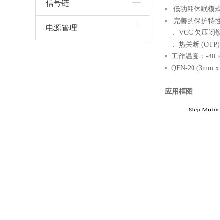
信号链
•
低功耗休眠模式，
•
完善的保护特
电源管理
.
VCC 欠压闭锁
.
热关断 (OTP)
•
工作温度：
-40 t
• QFN-20 (3mm
应用框图