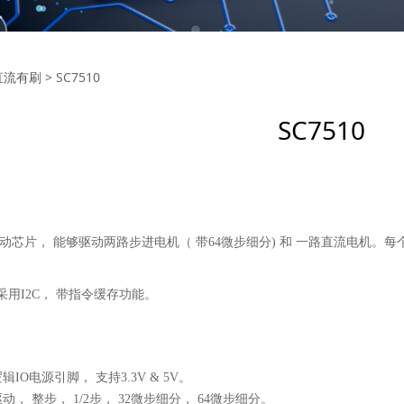
10
直流有刷
>
SC7510
SC7510
芯片， 能够驱动两路步进电机（ 带64微步细分) 和 一路直流电机。每
用I2C， 带指令缓存功能。
O电源引脚， 支持3.3V & 5V。
， 整步， 1/2步， 32微步细分， 64微步细分。