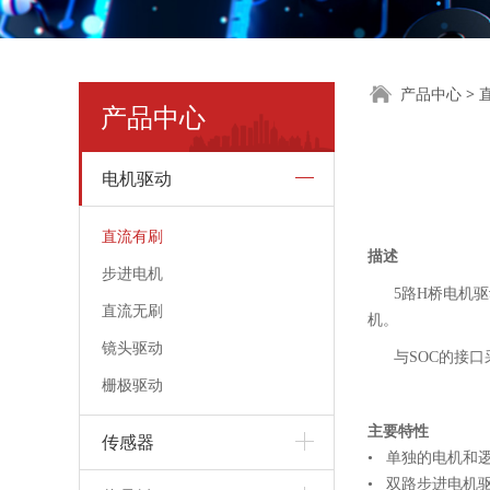
SC75
产品中心
>
产品中心
电机驱动
直流有刷
描述
步进电机
5路H桥电机驱动
直流无刷
机。
镜头驱动
与SOC的接口采
栅极驱动
主要特性
传感器
•
单独的电机和逻辑I
•
双路步进电机驱动