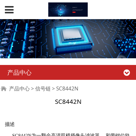
产品中心
SC8442N
产品中心
>
信号链
>
SC8442N
SC8442N
描述
SC8442N为一颗全高清双模摄像头滤波器， 和带钳位轨