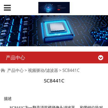
产品中心
SC8441C
产品中心
>
视频驱动/滤波器
>
SC8441C
SC8441C
描述
SC8441C为一颗高清双模摄像头滤波器， 和带钳位轨对